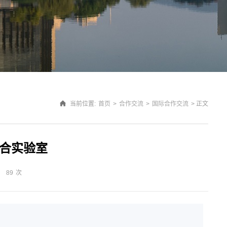
当前位置:
首页
>
合作交流
>
国际合作交流
> 正文
合实验室
：
89
次