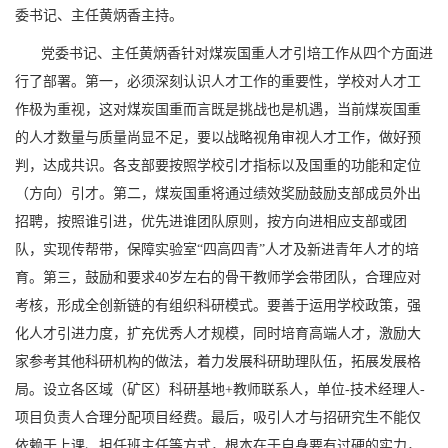
委书记、主任黄炳香主持。
党委书记、主任黄炳香针对煤炭国重人才引培工作从四个方面进
行了部署。第一，必须深刻认识人才工作的重要性，学校对人才工
作极为重视，这对煤炭国重而言既是挑战也是机遇，当前煤炭国重
的人才数量与质量尚显不足，要以战略视角审视人才工作，做好预
判，达成共识。各支部要按照学校引才指标以及国重的功能和定位
（方向）引才。第二，煤炭国重将通过绩效奖励鼓励支部成员外出
招聘，按照谁引进，优先进谁团队原则，按方向进相应支部或团
队，实现传帮带，保障实验室
“四高四青”人才及新进青年人才的培
育。第三，鼓励和要求40岁左右的骨干教师学会带团队，合理应对
考核，形成全创新链的有组织科研模式。要善于运用学校政策，强
化人才引进力度，扩充优秀人才规模，同时培育高端人才，激励大
家参考其他科研机构的做法，着力发展科研助理队伍，拓展发展格
局。设立各区域（矿区）科研基地+教师联系人，单位-技术经理人-
项目负责人合理分配项目经费。最后，吸引人才与招研究生不能仅
依赖于上课、担任班主任等方式，根本在于自身要有过硬的实力，