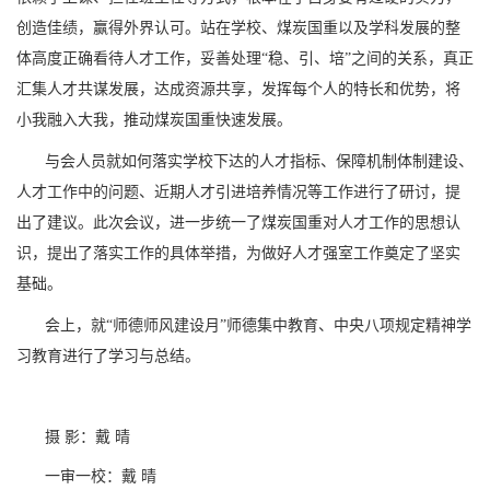
创造佳绩，赢得外界认可。站在学校、煤炭国重以及学科发展的整
体高度正确看待人才工作，妥善处理“稳、引、培”之间的关系，真正
汇集人才共谋发展，达成资源共享，发挥每个人的特长和优势，将
小我融入大我，推动煤炭国重快速发展。
与会人员就如何落实学校下达的人才指标、保障机制体制建设、
人才工作中的问题、近期人才引进培养情况等工作进行了研讨，提
出了建议。此次会议，进一步统一了煤炭国重对人才工作的思想认
识，提出了落实工作的具体举措，为做好人才强室工作奠定了坚实
基础。
会上，就
“师德师风建设月”师德集中教育、中央八项规定精神学
习教育进行了学习与总结。
摄
影：戴
晴
一审一校：戴 晴